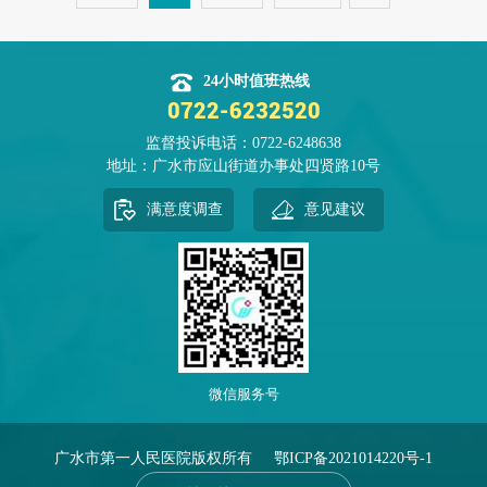
水车辆在高速公路上常见的违规特点。二是通
过观看交通案例剖析事故发生的根源。三是组
织学习新“交规”的相关内容和安全知识。四是
24小时值班热线
新旧交规内容变化和注意点。五是要求全体人
0722-6232520
员一定自觉遵守新交规，重点是驾驶员严禁酒
监督投诉电话：0722-6248638
后驾车，以免给社会和他人带来危害。 通
地址：广水市应山街道办事处四贤路10号
过听课学习和观看事故案例，全体人员进一步
增强了的交通安全意识，提高了
满意度调查
意见建议
微信服务号
广水市第一人民医院版权所有
鄂ICP备2021014220号-1