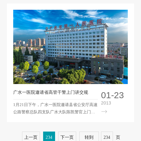
市一医院儿科主任王应化和护士长吴静将一个
汇集了全科医务人员爱心的红包交到一位患儿
孙雨晴奶奶的手上，同时，科室的医务人员还
送来了衣物及方便面等营养品。“谢谢！谢谢！
谢谢你们！”，这位奶奶哽咽着接过红包并不停
地说着感谢，用质朴的话语感谢着儿科医护人
员的浓浓情意。 事情还得从去年4月份说起，7
岁大的小雨晴因“高热、昏迷”在当地住院治
疗，一直没有明显好转，为了治好小雨晴的
病，奶奶吴桂清将她从广水市蔡河十堰塘村送
到广水一医院小儿科接受进一步治疗。在住
广水一医院邀请省高管干警上门讲交规
01-23
2013
1月21日下午，广水一医院邀请县省公安厅高速
公路警察总队四支队广水大队陈凯警官上门讲
解新交通法规，该院10名专职司机，以及部分
有车族和其他职工共100余人参加了学习。
&nbsp;&nbsp;&nbsp; 陈凯主要讲解了五个方面
上一页
234
下一页
转到
页
的内容：一是当前广水的交通形势，特别是广