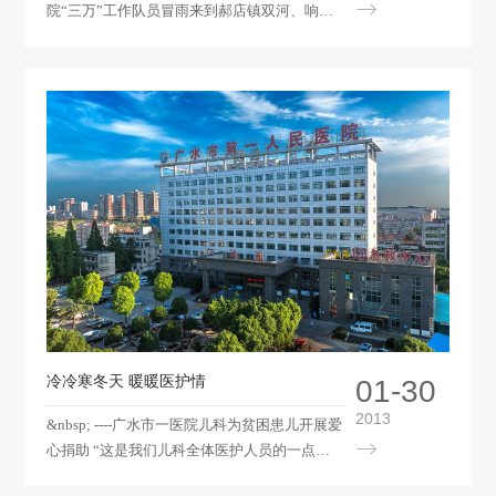
院“三万”工作队员冒雨来到郝店镇双河、响塘
两个驻点村，为驻村送去了“洁万家”帮扶资金1
万元，全力帮扶驻点村推动农村生态文明建
设，建设美丽农村。&nbsp; 该院此次到驻
点村开展“洁万家”活动，一是带着宣传政策使
命，积极宣传党的十八精神及党的新政策，让
广大农民朋友了解党的好政策。二是带着清洁
工程使命，以“洁万家”为重点，帮助驻点村农
户对房前屋后环境卫生进行彻底清扫，有效改
善农村生活卫生环境。三是带着困难帮扶使
命，将全院干部职工的一片心意送给村民，让
驻村群众真正感受到党的温暖。
冷冷寒冬天 暖暖医护情
01-30
2013
&nbsp; ----广水市一医院儿科为贫困患儿开展爱
心捐助 “这是我们儿科全体医护人员的一点心
意，希望小雨晴能早日康复”。1月29日，广水