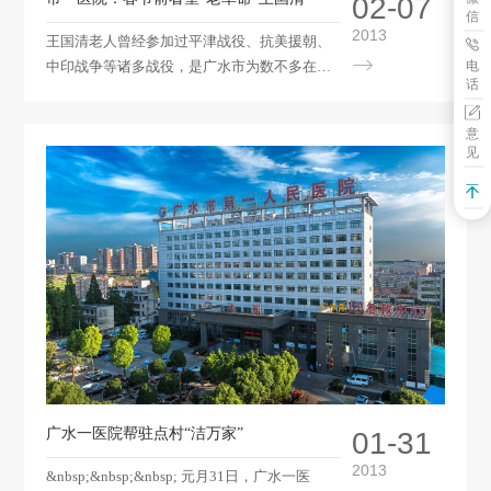
02-07
信
2013
王国清老人曾经参加过平津战役、抗美援朝、
电
中印战争等诸多战役，是广水市为数不多在世
话
的“老革命”。市一医院是他的医疗保健单位，
由于老人活动不便，该院医护人员不定期上门
意
为老人查体。&nbsp;&nbsp;&nbsp;&nbsp;
见
&nbsp;&nbsp;腊月二十六，市一医院医务科组
织心血管、消化内科、康复等专业的专家一行
五人再次到家中探望和慰问王国清老人。老人
虽已87岁高龄，患有“冠心病、心肌梗塞、消化
道出血”等多种疾病，但精神矍铄，语言流畅，
思路清晰。专家们为老人进行了查体，并进行
了心率检查，查看了大小便样本，还针对老人
患有的心血管、便血等疾病向老人
广水一医院帮驻点村“洁万家”
01-31
2013
&nbsp;&nbsp;&nbsp; 元月31日，广水一医