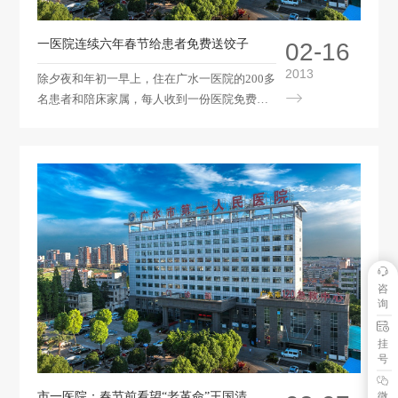
一医院连续六年春节给患者免费送饺子
02-16
2013
除夕夜和年初一早上，住在广水一医院的200多
名患者和陪床家属，每人收到一份医院免费送
来的热腾腾的饺子。大家感受到和在家里过节
一样的温暖和幸福。 近年来，广水一医院
通过开展优质服务，实施惠民工程，全心全意
为患者服务。自2012年9月以来，该院通过取
消药品加成，药品全部实行零差价销售，减免
医疗费用，为患者让利400多万元，被中国医院
管理协会授予首批“全国百姓放心示范医院”。
今年春节，在连续五年除夕夜为患者免费送饺
子的基础上，院长张昕提出要让患者在医院过
咨
一个和谐温暖的春节。腊月二十九下午，医院
询
领导特意来到不能回家过年的住院患者和急诊
挂
住院治疗的患者床前，为他们致以新春的问
号
候，并表达了全院医务人员
微
市一医院：春节前看望“老革命”王国清