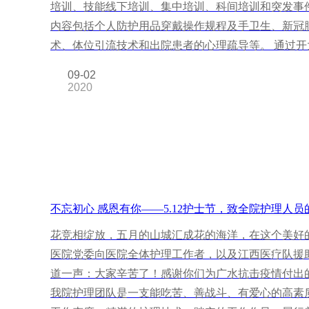
培训、技能线下培训、集中培训、科间培训和突发事件应急事
内容包括个人防护用品穿戴操作规程及手卫生、新冠
术、体位引流技术和出院患者的心理疏导等。 通过开
09-02
2020
不忘初心 感恩有你——5.12护士节，致全院护理人员
花竞相绽放，五月的山城汇成花的海洋，在这个美好的季
医院党委向医院全体护理工作者，以及江西医疗队援
道一声：大家辛苦了！感谢你们为广水抗击疫情付出的艰
我院护理团队是一支能吃苦、善战斗、有爱心的高素