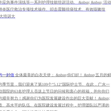
件演练等一系列护理技能培训活动。 &nbsp; &nbsp; 活
肺炎医疗救治专项技术操作、叩击震颤排痰技术、有效咳嗽技
大培训大
的一封信
全体最美的白衣天使： &nbsp;你们好！ &nbsp;五月的
节里，我们迎来了第109个“5.12”国际护士节。在此，广水一
助我院的63名护理人员送上节日的问候和衷心的祝福，并向你们
辛努力！感谢你们为医院发展建设作出的巨大贡献！ &nbsp;
质、高水平的队伍。在医院建设发展过程中，护理团队以严谨的