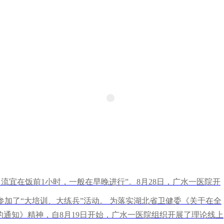
引流宜在饭前1小时，一般在早晚进行”。8月28日，广水一医院开
加了“大培训、大练兵”活动。 为落实湖北省卫健委《关于在全
的通知》精神，自8月19日开始，广水一医院组织开展了理论线上