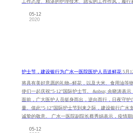
工作态度、精湛的护理技术、踏实的工作作风，履行
05-12
2020
护士节，建设银行为广水一医院医护人员送鲜花
5月
将具有美好意愿的礼物--鲜花，以及大米、食用油等
使们一起庆祝“5·12”国际护士节。 &nbsp; 余
面前，广大医护人员挺身而出，逆向而行，日夜守护
量。值此“5·12”国际护士节到来之际，建设银行
诚挚的敬意。 广水一医院副院长蔡秀娟表示，疫情
05-12