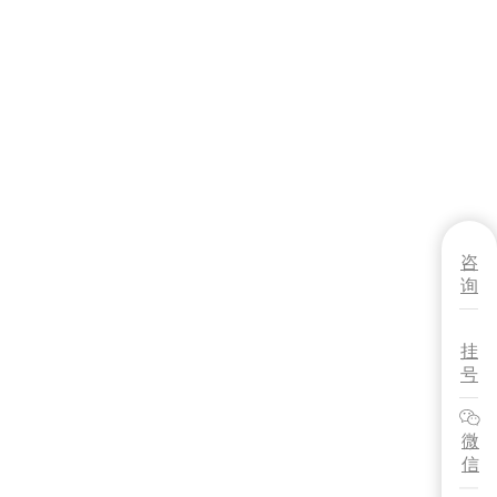
咨
询
挂
号
微
信