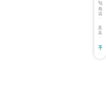
电
话
意
见