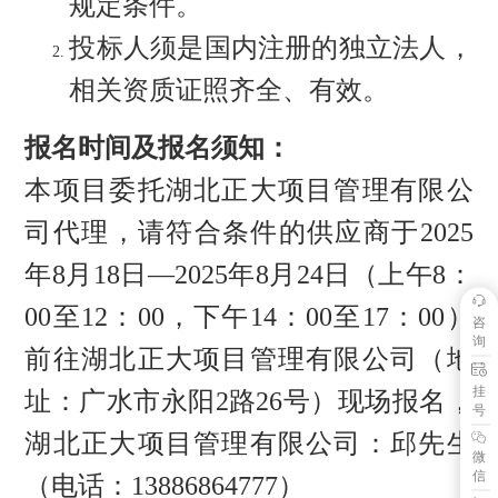
规定条件。
投标人须是国内注册的独立法人，
相关资质证照齐全、有效。
报名时间及报名须知：
本项目委托湖北正大项目管理有限公
司代理，请符合条件的供应商于
2025
年
8
月
18
日
—2025年
8
月
24
日（上午
8：
00至12：00，下午14：00至17：00）
咨
询
前往湖北正大项目管理有限公司（地
挂
址：广水市永阳2路26号）现场报名，
号
湖北正大项目管理有限公司：邱先生
微
信
（电话：13886864777）